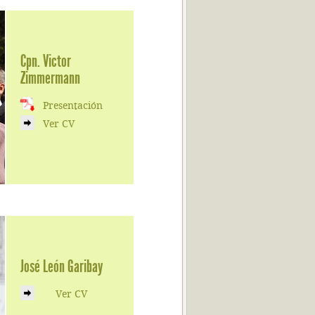
Cpn. Victor
Zimmermann
Presentación
Ver CV
José León Garibay
Ver CV