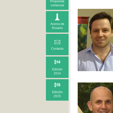
Propuesta
comercial
Acerca de
Rosario
Contacto
Edición
2014
Edición
2015