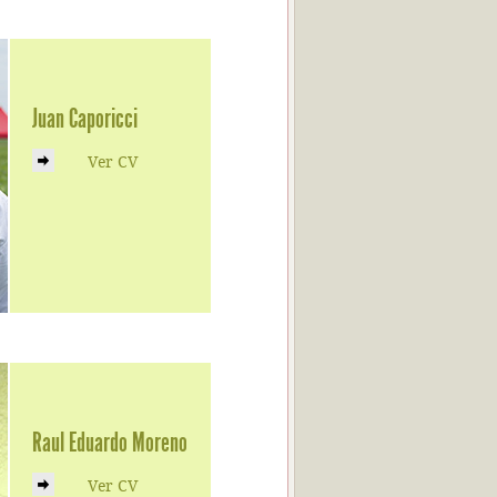
Juan Caporicci
Ver CV
Raul Eduardo Moreno
Ver CV