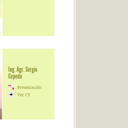
Ing. Agr. Sergio
Cepeda
Presentación
Ver CV