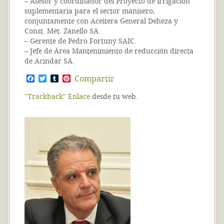
– Asesor y coordinador del Proyecto de irrigación
suplementaria para el sector manisero,
conjuntamente con Aceitera General Deheza y
Const. Met. Zanello SA.
– Gerente de Pedro Fortuny SAIC.
– Jefe de Área Mantenimiento de reducción directa
de Acindar SA.
F
T
T
P
Compartir
a
w
u
i
c
i
m
n
"Trackback" Enlace
desde tu web.
e
t
b
t
b
t
l
e
o
e
r
r
o
r
e
k
s
t